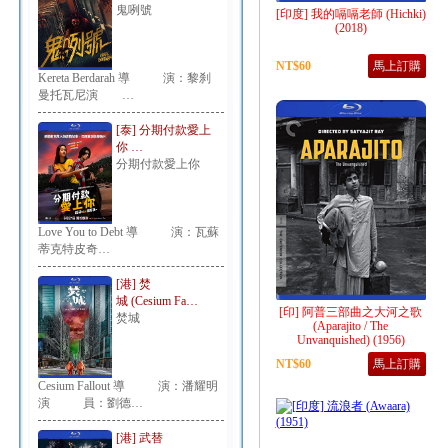
鬼咧號
[印度] 我的嗝嗝老師 (Hichki)
(2018)
NT$60
馬上訂購
Kereta Berdarah 導 演：黎刹
曼托瓦尼演 …
[泰] 分期付款愛上
你 …
分期付款愛上你
Love You to Debt 導 演：瓦蘇
蒂克特皮奇…
[港] 焚
城 (Cesium Fa…
[印] 阿普三部曲之大河之歌
焚城
(Aparajito / The
Unvanquished) (1956)
NT$60
馬上訂購
Cesium Fallout 導 演：潘耀明
演 員：劉德…
[港] 武替