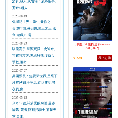
清算,超人,厲陰宅：最終聖事,
驚奇4超人…
2025-09-19
侏羅紀世界：重生,天作之
合,28年毀滅倒數,萬王之王,獵
金·遊戲,F1電…
2025-08-23
[印度] 34 號跑道 (Runway
34) (2022)
馴龍高手,星際寶貝：史迪奇,
雷霆特攻隊,無線殺機,復仇反
NT$60
馬上訂購
擊戰,絕命…
2025-07-07
美國隊長：無畏新世界,屋簷下
沒有煙硝,千里馬,直到黎明,禁
夜屍,會…
2025-05-15
米奇17號,關於愛的練習,曼谷
淪陷, 死者,阿爾托騎士,荊棘天
堂,史蒂…