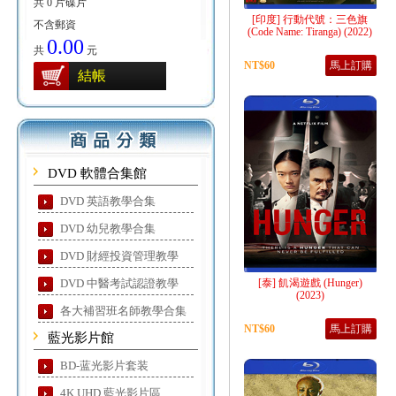
共 0 片碟片
[印度] 行動代號：三色旗
不含郵資
(Code Name: Tiranga) (2022)
0.00
共
元
NT$60
馬上訂購
結帳
DVD 軟體合集館
DVD 英語教學合集
DVD 幼兒教學合集
DVD 財經投資管理教學
DVD 中醫考試認證教學
[泰] 飢渴遊戲 (Hunger)
(2023)
各大補習班名師教學合集
NT$60
馬上訂購
藍光影片館
BD-蓝光影片套装
4K UHD 藍光影片區