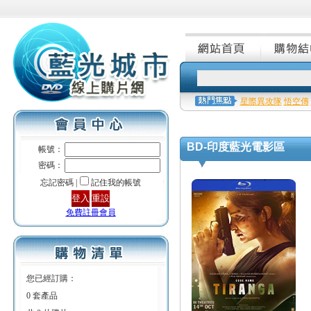
星際異攻隊
悟空傳
BD-印度藍光電影區
帳號：
密碼：
忘記密碼 |
記住我的帳號
免費註冊會員
您已經訂購：
0 套產品