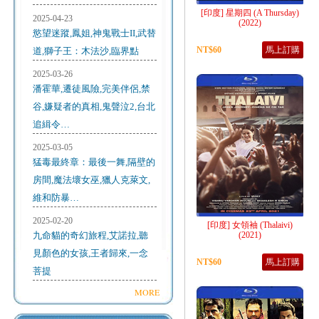
[印度] 星期四 (A Thursday)
2025-04-23
(2022)
慾望迷蹤,鳳姐,神鬼戰士II,武替
NT$60
馬上訂購
道,獅子王：木法沙,臨界點
2025-03-26
潘霍華,遷徒風險,完美伴侶,禁
谷,嫌疑者的真相,鬼聲泣2,台北
追緝令…
2025-03-05
猛毒最終章：最後一舞,隔壁的
房間,魔法壞女巫,獵人克萊文,
維和防暴…
2025-02-20
[印度] 女領袖 (Thalaivi)
九命貓的奇幻旅程,艾諾拉,聽
(2021)
見顏色的女孩,王者歸來,一念
NT$60
馬上訂購
菩提
MORE