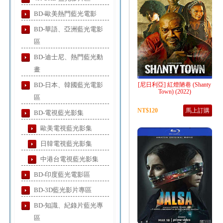
BD-歐美熱門藍光電影
BD-華語、亞洲藍光電影
區
BD-迪士尼、熱門藍光動
畫
BD-日本、韓國藍光電影
[尼日利亞] 紅燈陋巷 (Shanty
Town) (2022)
區
NT$120
馬上訂購
BD-電視藍光影集
歐美電視藍光影集
日韓電視藍光影集
中港台電視藍光影集
BD-印度藍光電影區
BD-3D藍光影片專區
BD-知識、紀錄片藍光專
區