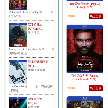
[印] 愛情我你她 (Tughlaq
Durbar) (2021)
A Girl out of the Country 導 演：
邱新達演 …
NT$60
馬上訂購
[泰] 曼谷淪
陷 (Home …
曼谷淪陷
Home Sweet Home Rebirth 導 演：
史特芬哈克/亞…
[港] 粗獷派建築
師 (T…
粗獷派建築師
[印] 黑白世界 (Jagame
Thandhiram) (2021)
The Brutalist 導 演：布拉迪科
NT$60
馬上訂購
貝特演 …
[港] 窒息倒
數 (Last …
窒息倒數