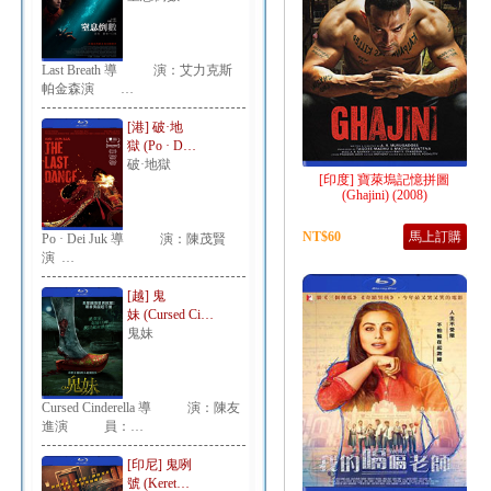
Last Breath 導 演：艾力克斯
帕金森演 …
[港] 破·地
獄 (Po · D…
破·地獄
[印度] 寶萊塢記憶拼圖
(Ghajini) (2008)
NT$60
馬上訂購
Po · Dei Juk 導 演：陳茂賢
演 …
[越] 鬼
妹 (Cursed Ci…
鬼妹
Cursed Cinderella 導 演：陳友
進演 員：…
[印尼] 鬼咧
號 (Keret…