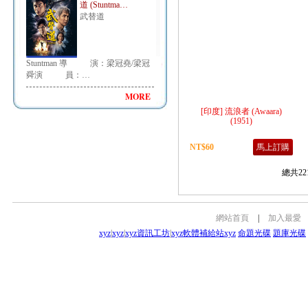
道 (Stuntma…
武替道
Stuntman 導 演：梁冠堯/梁冠
舜演 員：…
MORE
[印度] 流浪者 (Awaara)
(1951)
NT$60
馬上訂購
總共22
網站首頁
|
加入最愛
xyz
|
xyz
|
xyz資訊工坊
|
xyz軟體補給站
xyz
命題光碟
題庫光碟