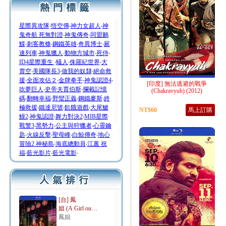
星際異攻隊
‧
悟空傳
‧
神力女超人
‧
神
鬼奇航 死無對證
‧
神鬼傳奇
‧
同盟鶼
鰈
‧
刺客教條
‧
鋼鐵英雄
‧
奇異博士
‧
屍
速列車
‧
神鬼獵人
‧
動物方城市
‧
死侍
‧
ID4星際重生
‧
蟻人
‧
侏羅紀世界
‧
大
賣空
‧
美國隊長3
‧
做我的奴隸
‧
絕命救
援
‧
全面攻佔２
‧
金牌拳手
‧
神鬼認證4
‧
[印度] 無法逃避的戰爭
吹夢巨人
‧
史帝夫賈伯斯
‧
攔截記憶
(Chakravyuh) (2012)
碼
‧
翻轉幸福
‧
野蠻正義
‧
鋼鐵麥斯
‧
終
極救援
‧
鐵達尼號
‧
飢餓遊戲
‧
大尾鱸
NT$60
馬上訂購
鰻2
‧
神鬼認證
‧
舞力對決2
‧
MIB星際
戰警3
‧
黑勢力
‧
公主與狩獵者
‧
心靈鑰
匙
‧
火線反擊
‧
聖母峰
‧
白鯨傳奇
‧
地心
冒險2 神秘島
‧
海底總動員
‧
江蕙 祝
福
‧
藍光影片
‧
藍光電影
‧
[台] 鳳
姐 (A Girl ou…
鳳姐