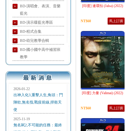
BD-演唱會、表演、音樂
[印度] 連環扣 (Jalsa) (2022)
藍光
NT$60
馬上訂購
BD-演示碟藍光專區
BD-程式合集
BD-幼兒教學合輯
BD-國小國中高中補習班
教學
2026-01-22
[印度] 力量 (Valimai) (2022)
出神入化3,重擊人生,角頭：鬥
陣欸,無名指,戰疫前線,捍衛天
NT$60
馬上訂購
使
2025-11-19
無名弒2,不可能的任務：最終