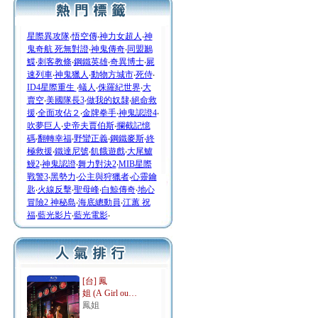
星際異攻隊
‧
悟空傳
‧
神力女超人
‧
神
鬼奇航 死無對證
‧
神鬼傳奇
‧
同盟鶼
鰈
‧
刺客教條
‧
鋼鐵英雄
‧
奇異博士
‧
屍
速列車
‧
神鬼獵人
‧
動物方城市
‧
死侍
‧
ID4星際重生
‧
蟻人
‧
侏羅紀世界
‧
大
賣空
‧
美國隊長3
‧
做我的奴隸
‧
絕命救
援
‧
全面攻佔２
‧
金牌拳手
‧
神鬼認證4
‧
吹夢巨人
‧
史帝夫賈伯斯
‧
攔截記憶
碼
‧
翻轉幸福
‧
野蠻正義
‧
鋼鐵麥斯
‧
終
極救援
‧
鐵達尼號
‧
飢餓遊戲
‧
大尾鱸
鰻2
‧
神鬼認證
‧
舞力對決2
‧
MIB星際
戰警3
‧
黑勢力
‧
公主與狩獵者
‧
心靈鑰
匙
‧
火線反擊
‧
聖母峰
‧
白鯨傳奇
‧
地心
冒險2 神秘島
‧
海底總動員
‧
江蕙 祝
福
‧
藍光影片
‧
藍光電影
‧
[台] 鳳
姐 (A Girl ou…
鳳姐