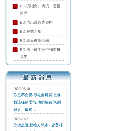
BD-演唱會、表演、音樂
藍光
BD-演示碟藍光專區
BD-程式合集
BD-幼兒教學合輯
BD-國小國中高中補習班
教學
2026-06-10
你是不會當樹嗎,全境屍控,像
我這樣的愛情,他們要殺你,制
裁者：最後…
2026-03-21
欣德之聲,動物方城市2,史普林