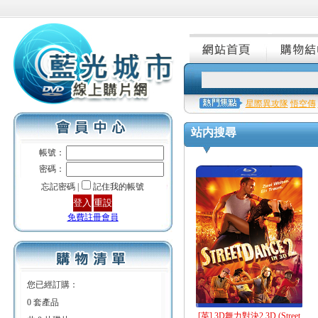
星際異攻隊
悟空傳
站内搜尋
帳號：
密碼：
忘記密碼 |
記住我的帳號
免費註冊會員
您已經訂購：
0 套產品
[英] 3D舞力對決2 3D (Street