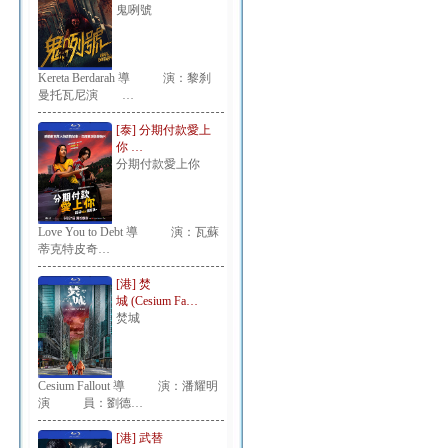
鬼咧號
Kereta Berdarah 導 演：黎刹
曼托瓦尼演 …
[泰] 分期付款愛上
你 …
分期付款愛上你
Love You to Debt 導 演：瓦蘇
蒂克特皮奇…
[港] 焚
城 (Cesium Fa…
焚城
Cesium Fallout 導 演：潘耀明
演 員：劉德…
[港] 武替