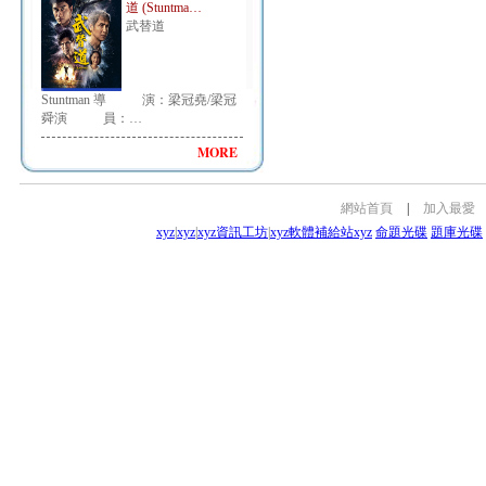
道 (Stuntma…
武替道
Stuntman 導 演：梁冠堯/梁冠
舜演 員：…
MORE
網站首頁
|
加入最愛
xyz
|
xyz
|
xyz資訊工坊
|
xyz軟體補給站
xyz
命題光碟
題庫光碟