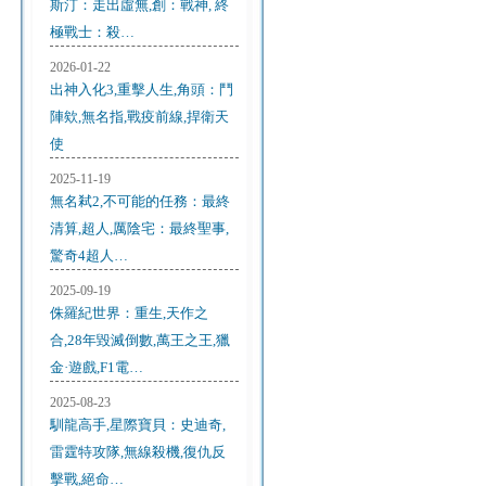
斯汀：走出虛無,創：戰神, 終
極戰士：殺…
2026-01-22
出神入化3,重擊人生,角頭：鬥
陣欸,無名指,戰疫前線,捍衛天
使
2025-11-19
無名弒2,不可能的任務：最終
清算,超人,厲陰宅：最終聖事,
驚奇4超人…
2025-09-19
侏羅紀世界：重生,天作之
合,28年毀滅倒數,萬王之王,獵
金·遊戲,F1電…
2025-08-23
馴龍高手,星際寶貝：史迪奇,
雷霆特攻隊,無線殺機,復仇反
擊戰,絕命…