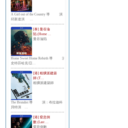
A Girl out of the Country 導 演：
邱新達演 …
[泰] 曼谷淪
陷 (Home …
曼谷淪陷
Home Sweet Home Rebirth 導 演：
史特芬哈克/亞…
[港] 粗獷派建築
師 (T…
粗獷派建築師
The Brutalist 導 演：布拉迪科
貝特演 …
[港] 窒息倒
數 (Last …
窒息倒數