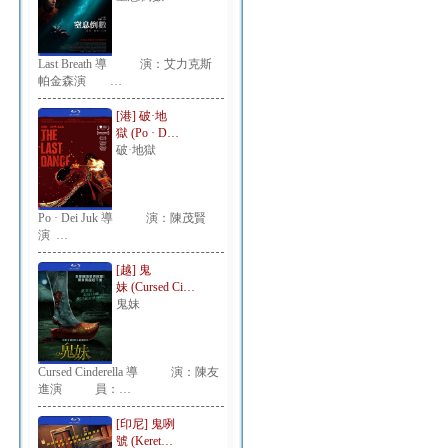
Last Breath 導 演：艾力克斯
帕金森演 …
[港] 破·地
獄 (Po · D…
破·地獄
Po · Dei Juk 導 演：陳茂賢
演 …
[越] 鬼
妹 (Cursed Ci…
鬼妹
Cursed Cinderella 導 演：陳友
進演 員：…
[印尼] 鬼咧
號 (Keret…