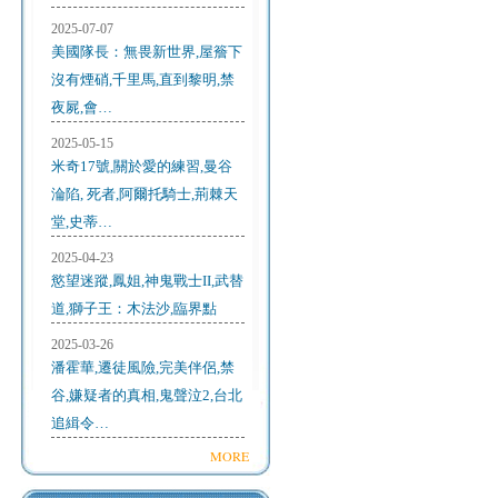
2025-07-07
美國隊長：無畏新世界,屋簷下
沒有煙硝,千里馬,直到黎明,禁
夜屍,會…
2025-05-15
米奇17號,關於愛的練習,曼谷
淪陷, 死者,阿爾托騎士,荊棘天
堂,史蒂…
2025-04-23
慾望迷蹤,鳳姐,神鬼戰士II,武替
道,獅子王：木法沙,臨界點
2025-03-26
潘霍華,遷徒風險,完美伴侶,禁
谷,嫌疑者的真相,鬼聲泣2,台北
追緝令…
MORE