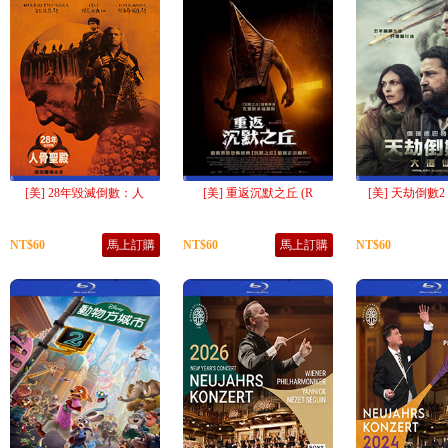
[美] 28年毀滅倒數：人
[美] 重返沉默之丘 (R
[美] 天劫倒數
NT$60
馬上訂購
NT$60
馬上訂購
NT$60