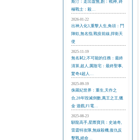
斯汀：走出虛無,創：戰神, 終
極戰士：殺…
2026-01-22
出神入化3,重擊人生,角頭：鬥
陣欸,無名指,戰疫前線,捍衛天
使
2025-11-19
無名弒2,不可能的任務：最終
清算,超人,厲陰宅：最終聖事,
驚奇4超人…
2025-09-19
侏羅紀世界：重生,天作之
合,28年毀滅倒數,萬王之王,獵
金·遊戲,F1電…
2025-08-23
馴龍高手,星際寶貝：史迪奇,
雷霆特攻隊,無線殺機,復仇反
擊戰,絕命…