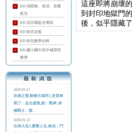
這座即將崩壞
BD-演唱會、表演、音樂
到封印地獄門
藍光
後，似乎隱藏
BD-演示碟藍光專區
BD-程式合集
BD-幼兒教學合輯
BD-國小國中高中補習班
教學
2026-03-21
欣德之聲,動物方城市2,史普林
斯汀：走出虛無,創：戰神, 終
極戰士：殺…
2026-01-22
出神入化3,重擊人生,角頭：鬥