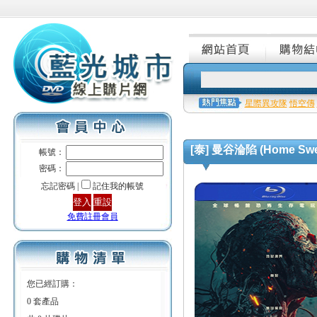
星際異攻隊
悟空傳
[泰] 曼谷淪陷 (Home Sweet
帳號：
密碼：
忘記密碼 |
記住我的帳號
免費註冊會員
您已經訂購：
0 套產品