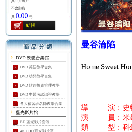
共 0 片碟片
不含郵資
0.00
共
元
結帳
曼谷淪陷
DVD 軟體合集館
Home Sweet Hom
DVD 英語教學合集
DVD 幼兒教學合集
DVD 財經投資管理教學
DVD 中醫考試認證教學
各大補習班名師教學合集
導 演：史特
藍光影片館
演 員：米歇
BD-蓝光影片套装
類 型：科幻
4K UHD 藍光影片區