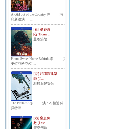
A Girl out of the Country 導 演：
邱新達演 …
[泰] 曼谷淪
陷 (Home …
曼谷淪陷
Home Sweet Home Rebirth 導 演：
史特芬哈克/亞…
[港] 粗獷派建築
師 (T…
粗獷派建築師
The Brutalist 導 演：布拉迪科
貝特演 …
[港] 窒息倒
數 (Last …
窒息倒數