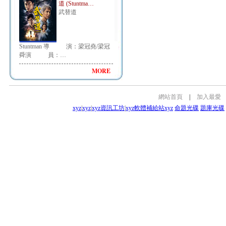
道 (Stuntma…
武替道
Stuntman 導 演：梁冠堯/梁冠
舜演 員：…
MORE
網站首頁
|
加入最愛
xyz
|
xyz
|
xyz資訊工坊
|
xyz軟體補給站
xyz
命題光碟
題庫光碟