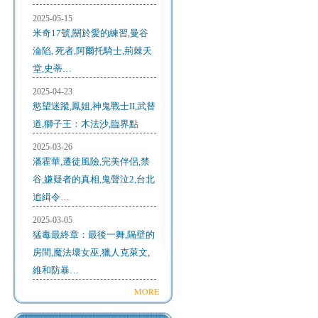
2025-05-15
米奇17號,關於愛的練習,曼谷
淪陷, 死者,阿爾托騎士,荊棘天
堂,史蒂…
2025-04-23
慾望迷蹤,鳳姐,神鬼戰士II,武替
道,獅子王：木法沙,臨界點
2025-03-26
潘霍華,遷徒風險,完美伴侶,禁
谷,嫌疑者的真相,鬼聲泣2,台北
追緝令…
2025-03-05
猛毒最終章：最後一舞,隔壁的
房間,魔法壞女巫,獵人克萊文,
維和防暴…
MORE