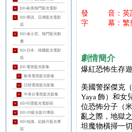
BD-歐美熱門藍光電影
發 音：英
BD-華語、亞洲藍光電影
字 幕：繁簡
區
BD-迪士尼、熱門藍光動
畫
BD-日本、韓國藍光電影
劇情簡介
區
BD-電視藍光影集
爆紅恐怖生存
歐美電視藍光影集
日韓電視藍光影集
美國警探傑克（
中港台電視藍光影集
Yaya 飾）
BD-印度藍光電影區
位恐怖分子（米
BD-3D藍光影片專區
亂之際，地獄
BD-知識、紀錄片藍光專
坦魔物橫掃一
區