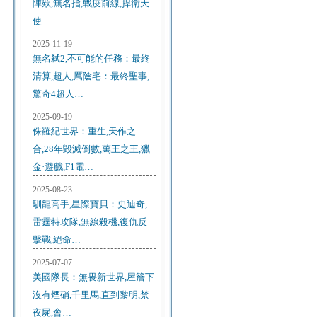
陣欸,無名指,戰疫前線,捍衛天
使
2025-11-19
無名弒2,不可能的任務：最終
清算,超人,厲陰宅：最終聖事,
驚奇4超人…
2025-09-19
侏羅紀世界：重生,天作之
合,28年毀滅倒數,萬王之王,獵
金·遊戲,F1電…
2025-08-23
馴龍高手,星際寶貝：史迪奇,
雷霆特攻隊,無線殺機,復仇反
擊戰,絕命…
2025-07-07
美國隊長：無畏新世界,屋簷下
沒有煙硝,千里馬,直到黎明,禁
夜屍,會…