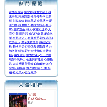
星際異攻隊
‧
悟空傳
‧
神力女超人
‧
神
鬼奇航 死無對證
‧
神鬼傳奇
‧
同盟鶼
鰈
‧
刺客教條
‧
鋼鐵英雄
‧
奇異博士
‧
屍
速列車
‧
神鬼獵人
‧
動物方城市
‧
死侍
‧
ID4星際重生
‧
蟻人
‧
侏羅紀世界
‧
大
賣空
‧
美國隊長3
‧
做我的奴隸
‧
絕命救
援
‧
全面攻佔２
‧
金牌拳手
‧
神鬼認證4
‧
吹夢巨人
‧
史帝夫賈伯斯
‧
攔截記憶
碼
‧
翻轉幸福
‧
野蠻正義
‧
鋼鐵麥斯
‧
終
極救援
‧
鐵達尼號
‧
飢餓遊戲
‧
大尾鱸
鰻2
‧
神鬼認證
‧
舞力對決2
‧
MIB星際
戰警3
‧
黑勢力
‧
公主與狩獵者
‧
心靈鑰
匙
‧
火線反擊
‧
聖母峰
‧
白鯨傳奇
‧
地心
冒險2 神秘島
‧
海底總動員
‧
江蕙 祝
福
‧
藍光影片
‧
藍光電影
‧
[台] 鳳
姐 (A Girl ou…
鳳姐