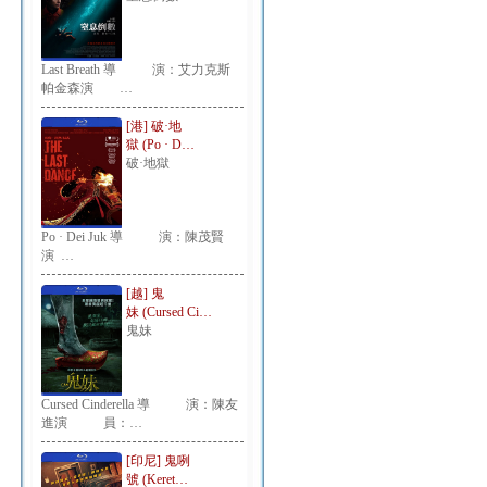
Last Breath 導 演：艾力克斯
帕金森演 …
[港] 破·地
獄 (Po · D…
破·地獄
Po · Dei Juk 導 演：陳茂賢
演 …
[越] 鬼
妹 (Cursed Ci…
鬼妹
Cursed Cinderella 導 演：陳友
進演 員：…
[印尼] 鬼咧
號 (Keret…