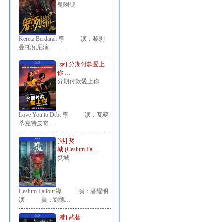
鬼咧號
Kereta Berdarah 導 演：黎刹
曼托瓦尼演 …
[泰] 分期付款愛上
你 …
分期付款愛上你
Love You to Debt 導 演：瓦蘇
蒂克特皮奇…
[港] 焚
城 (Cesium Fa…
焚城
Cesium Fallout 導 演：潘耀明
演 員：劉德…
[港] 武替