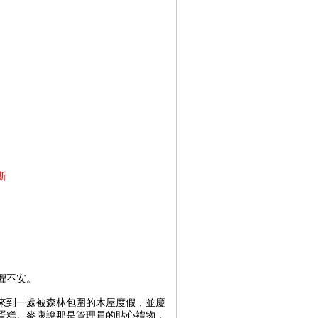
斯
懼不安。
來到一處被森林包圍的木屋度假，並慶
蛋糕。麥康說那是管理員的貼心禮物，