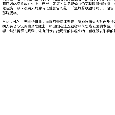
莉茲因此沒多放在心上。夜裡，麥康的堂弟戴倫（伯克特圖爾頓飾演）
然造訪，敏卡趁男人離席時低聲警告莉茲：「這塊蛋糕很糟糕。」儘管
那塊蛋糕。
自此，她的世界開始扭曲，血腥幻覺接連襲來，讓她逐漸失去對自身行
病人突發狀況為由匆忙離去，獨留她在這座被密林與黑暗包圍的木屋。
響、無法解釋的異動，還有潛伏在她周遭的神秘生物，種種難以形容的