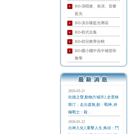
BD-演唱會、表演、音樂
藍光
BD-演示碟藍光專區
BD-程式合集
BD-幼兒教學合輯
BD-國小國中高中補習班
教學
2026-03-21
欣德之聲,動物方城市2,史普林
斯汀：走出虛無,創：戰神, 終
極戰士：殺…
2026-01-22
出神入化3,重擊人生,角頭：鬥