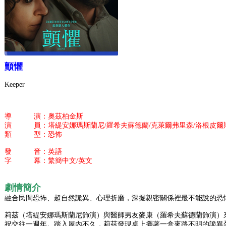
顫懼
Keeper
導 演：奧茲柏金斯
演 員：塔緹安娜瑪斯蘭尼/羅希夫蘇德蘭/克萊爾弗里森/洛根皮爾
類 型：恐怖
發 音：英語
字 幕：繁簡中文/英文
劇情簡介
融合民間恐怖、超自然詭異、心理折磨，深掘親密關係裡最不能說的恐
莉茲（塔緹安娜瑪斯蘭尼飾演）與醫師男友麥康（羅希夫蘇德蘭飾演）
祝交往一週年。踏入屋內不久，莉茲發現桌上擺著一盒來路不明的詭異