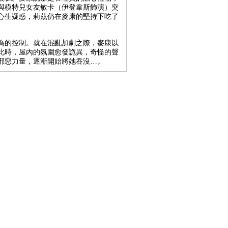
與模特兒女友敏卡（伊登韋斯飾演）突
心生疑惑，莉茲仍在麥康的堅持下吃了
為的控制。就在混亂加劇之際，麥康以
此時，屋內的氛圍愈發詭異，奇怪的聲
邪惡力量，逐漸開始將她吞沒…。