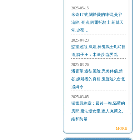
2025-05-15
米奇17號,關於愛的練習,曼谷
淪陷, 死者,阿爾托騎士,荊棘天
堂,史蒂…
2025-04-23
慾望迷蹤,鳳姐,神鬼戰士II,武替
道,獅子王：木法沙,臨界點
2025-03-26
潘霍華,遷徒風險,完美伴侶,禁
谷,嫌疑者的真相,鬼聲泣2,台北
追緝令…
2025-03-05
猛毒最終章：最後一舞,隔壁的
房間,魔法壞女巫,獵人克萊文,
維和防暴…
MORE