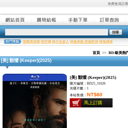
免費會員註
星際異攻隊
悟空傳
神力女超人
神鬼奇航 死無對證
神鬼傳奇
首頁
>>
BD-歐美
[美] 顫懼 (Keeper)(2025)
[美] 顫懼 (Keeper)(2025)
碟片編號：BD25_31626
光碟片數：1
NT$60
本站售價：
馬上訂購