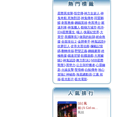
星際異攻隊
‧
悟空傳
‧
神力女超人
‧
神
鬼奇航 死無對證
‧
神鬼傳奇
‧
同盟鶼
鰈
‧
刺客教條
‧
鋼鐵英雄
‧
奇異博士
‧
屍
速列車
‧
神鬼獵人
‧
動物方城市
‧
死侍
‧
ID4星際重生
‧
蟻人
‧
侏羅紀世界
‧
大
賣空
‧
美國隊長3
‧
做我的奴隸
‧
絕命救
援
‧
全面攻佔２
‧
金牌拳手
‧
神鬼認證4
‧
吹夢巨人
‧
史帝夫賈伯斯
‧
攔截記憶
碼
‧
翻轉幸福
‧
野蠻正義
‧
鋼鐵麥斯
‧
終
極救援
‧
鐵達尼號
‧
飢餓遊戲
‧
大尾鱸
鰻2
‧
神鬼認證
‧
舞力對決2
‧
MIB星際
戰警3
‧
黑勢力
‧
公主與狩獵者
‧
心靈鑰
匙
‧
火線反擊
‧
聖母峰
‧
白鯨傳奇
‧
地心
冒險2 神秘島
‧
海底總動員
‧
江蕙 祝
福
‧
藍光影片
‧
藍光電影
‧
[台] 鳳
姐 (A Girl ou…
鳳姐