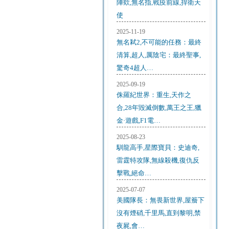
陣欸,無名指,戰疫前線,捍衛天
使
2025-11-19
無名弒2,不可能的任務：最終
清算,超人,厲陰宅：最終聖事,
驚奇4超人…
2025-09-19
侏羅紀世界：重生,天作之
合,28年毀滅倒數,萬王之王,獵
金·遊戲,F1電…
2025-08-23
馴龍高手,星際寶貝：史迪奇,
雷霆特攻隊,無線殺機,復仇反
擊戰,絕命…
2025-07-07
美國隊長：無畏新世界,屋簷下
沒有煙硝,千里馬,直到黎明,禁
夜屍,會…