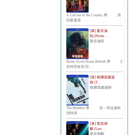
A Girl out of the Country 導 演：
邱新達演 …
[泰] 曼谷淪
陷 (Home …
曼谷淪陷
Home Sweet Home Rebirth 導 演：
史特芬哈克/亞…
[港] 粗獷派建築
師 (T…
粗獷派建築師
The Brutalist 導 演：布拉迪科
貝特演 …
[港] 窒息倒
數 (Last …
窒息倒數